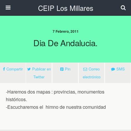
CEIP Los Millares
7 Febrero, 2011
Dia De Andalucia.
Compartir
Publicar en
Pin
Correo
SMS
Twitter
electrónico
-Haremos dos mapas : provincias, monumentos
históricos.
-Escucharemos el himno de nuestra comunidad