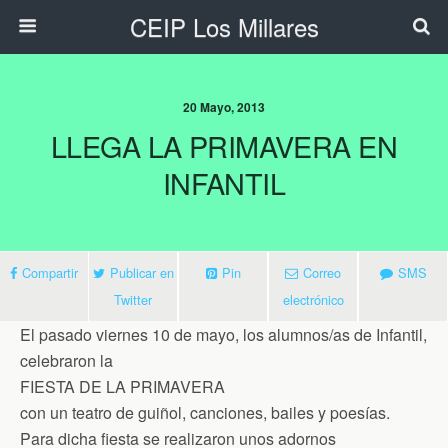
CEIP Los Millares
20 Mayo, 2013
LLEGA LA PRIMAVERA EN
INFANTIL
Compartir
Publicar en
Pin
Correo
SMS
Twitter
electrónico
El pasado
viernes 10 de mayo
, los alumnos/as de Infantil,
celebraron la
FIESTA DE LA PRIMAVERA
con un teatro de guiñol, canciones, bailes y poesías.
Para dicha fiesta se realizaron unos adornos