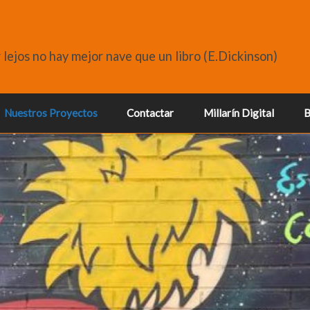
r lejos no hay mejor nave que un libro (E.Dickinson)
Nuestros Proyectos
Contactar
Millarín Digital
B