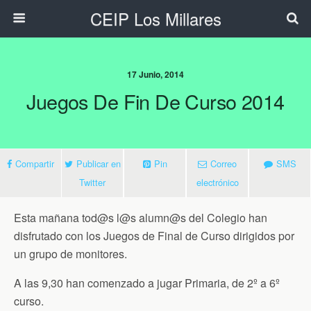
CEIP Los Millares
17 Junio, 2014
Juegos De Fin De Curso 2014
Compartir
Publicar en
Pin
Correo
SMS
Twitter
electrónico
Esta mañana tod@s l@s alumn@s del Colegio han
disfrutado con los Juegos de Final de Curso dirigidos por
un grupo de monitores.
A las 9,30 han comenzado a jugar Primaria, de 2º a 6º
curso.