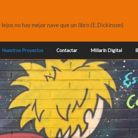
r lejos no hay mejor nave que un libro (E.Dickinson)
Nuestros Proyectos
Contactar
Millarín Digital
B