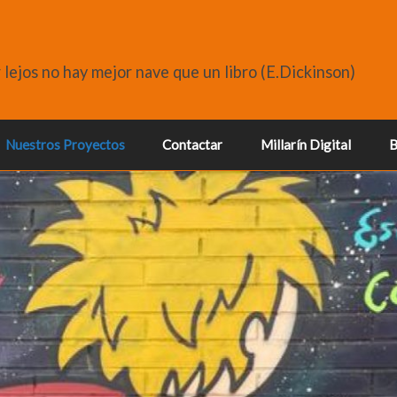
r lejos no hay mejor nave que un libro (E.Dickinson)
Nuestros Proyectos
Contactar
Millarín Digital
B