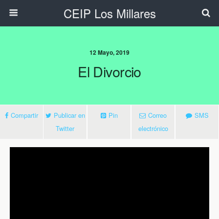
CEIP Los Millares
12 Mayo, 2019
El Divorcio
Compartir
Publicar en
Pin
Correo
SMS
Twitter
electrónico