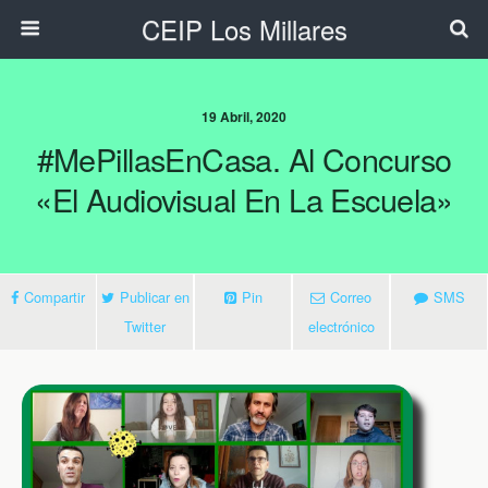
CEIP Los Millares
19 Abril, 2020
#MePillasEnCasa. Al Concurso
«El Audiovisual En La Escuela»
Compartir
Publicar en
Pin
Correo
SMS
Twitter
electrónico