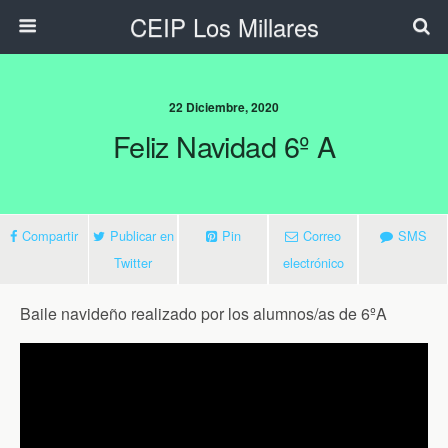
CEIP Los Millares
22 Diciembre, 2020
Feliz Navidad 6º A
Compartir
Publicar en
Pin
Correo
SMS
Twitter
electrónico
Baile navideño realizado por los alumnos/as de 6ºA