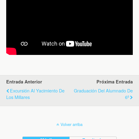
Entrada Anterior
Próxima Entrada
Excursión Al Yacimiento De
Graduación Del Alumnado De
Los Millares
6º
Volver arriba