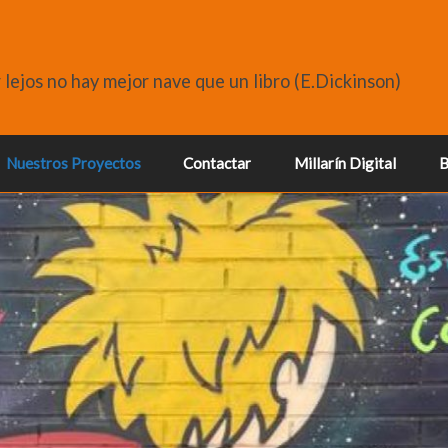
r lejos no hay mejor nave que un libro (E.Dickinson)
Nuestros Proyectos
Contactar
Millarín Digital
B