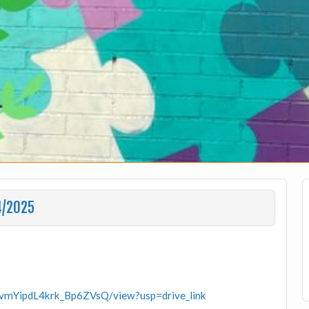
4/2025
gvmYipdL4krk_Bp6ZVsQ/view?usp=drive_link