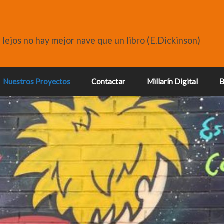
r lejos no hay mejor nave que un libro (E.Dickinson)
Nuestros Proyectos
Contactar
Millarín Digital
B