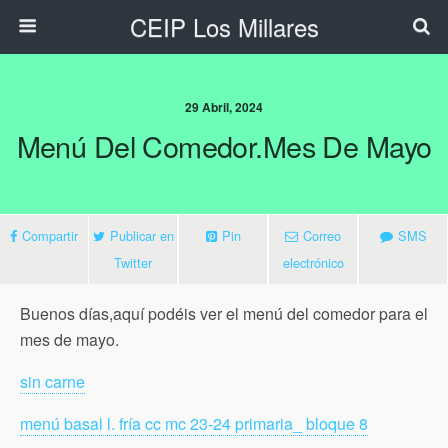
CEIP Los Millares
29 Abril, 2024
Menú Del Comedor.Mes De Mayo
Compartir
Publicar en
Pin
Correo
SMS
Twitter
electrónico
Buenos días,aquí podéis ver el menú del comedor para el
mes de mayo.
sin carne
menú basal l. fría cc mc 23-24 primaria_ bloque 8