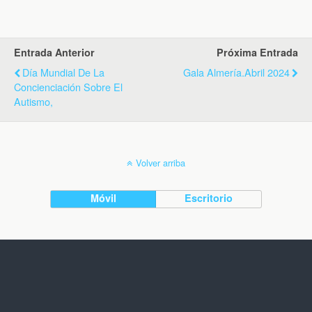
Entrada Anterior
Próxima Entrada
Día Mundial De La
Gala Almería.Abril 2024
Concienciación Sobre El
Autismo,
Volver arriba
Móvil
Escritorio