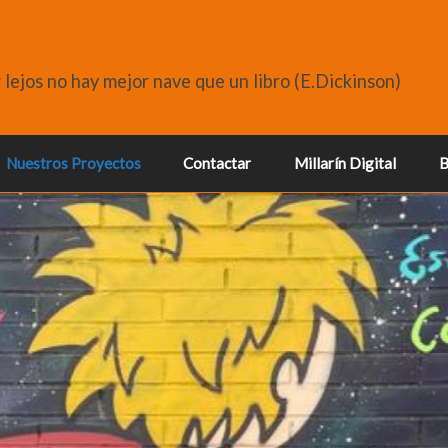
r lejos no hay mejor nave que un libro (E.Dickinson)
Nuestros Proyectos
Contactar
Millarín Digital
B