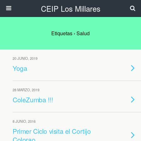
CEIP Los Millares
Etiquetas › Salud
20 JUNIO, 2019
Yoga
28 MARZO, 2019
ColeZumba !!!
8 JUNIO, 2016
Primer Ciclo visita el Cortijo
Colorao