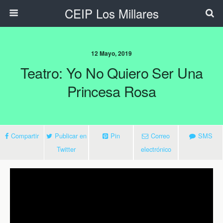
CEIP Los Millares
12 Mayo, 2019
Teatro: Yo No Quiero Ser Una
Princesa Rosa
Compartir
Publicar en
Pin
Correo
SMS
Twitter
electrónico