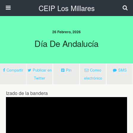
CEIP Los Millares
26 Febrero, 2026
Día De Andalucía
Compartir
Publicar en
Pin
Correo
SMS
Twitter
electrónico
Izado de la bandera